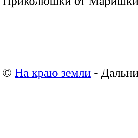
Приколюшки от Маришк
©
На краю земли
- Дальни