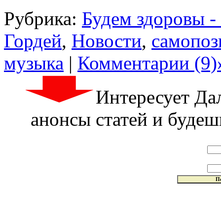
Рубрика:
Будем здоровы -
Гордей
,
Новости
,
самопоз
музыка
|
Комментарии (9)
Интересует Да
анонсы статей и будешь