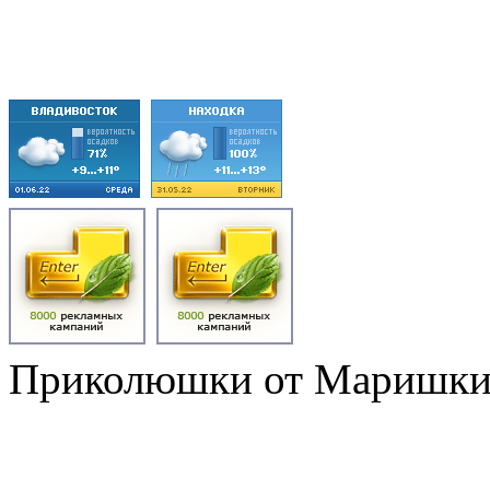
Приколюшки от Маришк