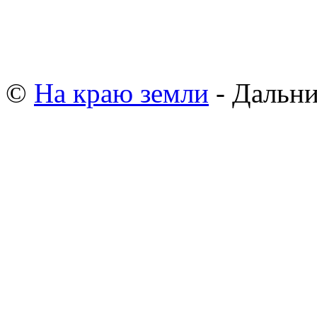
©
На краю земли
- Дальни