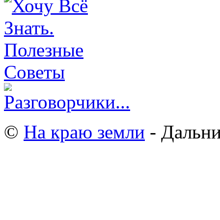
©
На краю земли
- Дальни