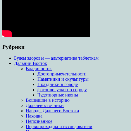
Рубрики
Будем здоровы — альтернатива таблеткам
Дальний Восток
Владивосток
Достопримечательности
Памятники и скульптуры
Праздники в городе
фотопрогулки по городу
Чудотворные иконы
Вошедшие в историю
Дальневосточники
Народы Дальнего Востока
Находка
Непознанное
Первопроходцы и исследователи