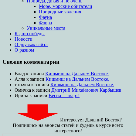
Природа, дикая и не очень
Море, морские обитатели
Природные явления
Фауна
Флора
Уникальные места
К дню победы
Новости
О друзьях сайта
О разном
Свежие комментарии
Влад
к записи
Кишмиш на Дальнем Востоке.
Алла
к записи
Кишмиш на Дальнем Востоке.
татьяна
к записи
Кишмиш на Дальнем Востоке.
Омичка
к записи
Дмитрий Михайлович Карбышев
Ирина
к записи
Весна — март!
Интересует Дальний Восток?
Подпишись на анонсы статей и будешь в курсе всего
интересного!