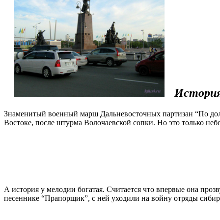
История
Знаменитый военный марш Дальневосточных партизан “По доли
Востоке, после штурма Волочаевской сопки. Но это только неб
А история у мелодии богатая. Считается что впервые она проз
песеннике “Прапорщик”, с ней уходили на войну отряды сибир