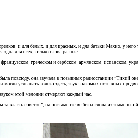
.
трелков, и для белых, и для красных, и для батьки Махно, у не
 одна для всех, только слова разные.
французском, греческом и сербском, армянском, испанском, укр
 была повсюду, она звучала в позывных радиостанции “Тихий ок
ни могли услышать только здесь, звук знакомых позывных предв
звуком этой мелодии отмеряют каждый час.
за власть советов”, на постаменте выбиты слова из знаменитой