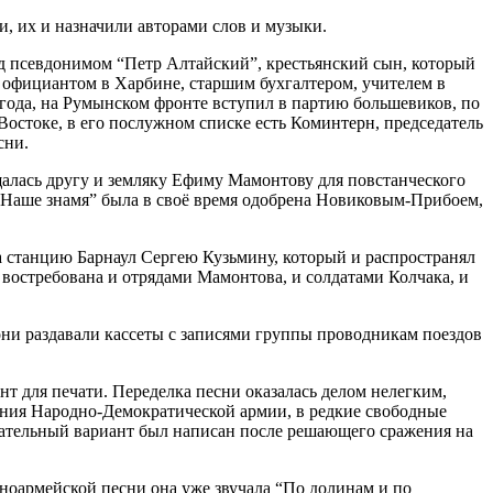
 их и назначили авторами слов и музыки.
од псевдонимом “Петр Алтайский”, крестьянский сын, который
 официантом в Харбине, старшим бухгалтером, учителем в
года, на Румынском фронте вступил в партию большевиков, по
Востоке, в его послужном списке есть Коминтерн, председатель
сни.
щалась другу и земляку Ефиму Мамонтову для повстанческого
я “Наше знамя” была в своё время одобрена Новиковым-Прибоем,
 станцию Барнаул Сергею Кузьмину, который и распространял
востребована и отрядами Мамонтова, и солдатами Колчака, и
ни раздавали кассеты с записями группы проводникам поездов
нт для печати. Переделка песни оказалась делом нелегким,
ения Народно-Демократической армии, в редкие свободные
ончательный вариант был написан после решающего сражения на
сноармейской песни она уже звучала “По долинам и по