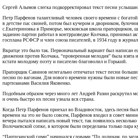
Сергей Алымов слегка подкорректировал текст песни услышан
Петр Парфенов талантливый человек своего времени с богатой
в детстве пас свиней, потом был кучером и дворником, булоч
с.Екатериновка в Приморье, московская школа прапорщиков, ш
заданию партии работал в контрразведке Колчака, принимал ак
госплана РСФСР и член союза писателей, в 1934 году в журна
Вкратце это было так. Первоначальный вариант был написан ещ
движения против Колчака, “проверенная мелодия” была взята 
кстати молодому поэту и писателю благоволил и Горький.
Прапорщик Савинов нелегально отпечатал текст песни большим
песню по вагонам. Для нового времени нужны были новые пес
партизанами Василия Яковенко.
Подобным образом через много лет Андрей Разин раскрутил м
и очень быстро их песни узнала вся страна.
Когда Петр Парфенов приехал во Владивосток, здесь песня был
времени на это не было совсем, Парфенов входил в совет мин
вечера пытался написать новый текст, так появилось нескольк
Волочаевской сопке, в котором были переделаны только пара к
“Партизанский гимн” начинался словами “По долинам, по загор