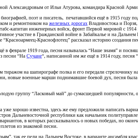
ной Александровым от Ильи Атурова, командира Красной Армии,
 биографией, поэт и писатель, печатавшийся ещё в 1915 году п
ником и ремонтником на
железных дорогах
Владивостока и Порзя,
табс-капитан инженерных войск, фронт Первой мировой с 1914 
тивное участие в Гражданской войне в Забайкалье и на Дальнем 
ле “Красноармеец-Краснофлотец” рассказал историю создания пе
ё в феврале 1919 года, песня называлась “Наше знамя” и посвя
из песни “На
Сучане
“, написанной им же ещё в 1914 году, песн
 тиражом на шапирографе полка и его передали стрелочнику на
ни, новые военные марши поднимавшие боевой дух, песня была 
олодую группу “Ласковый май” до сумасшедшей популярности, о
а уже хорошо известна, здесь же ему предложили написать вариа
истров Дальневосточной республики как начальник политуправл
о вариантов, в которых рассказывалось о новых победах, но ок
уплетов из знакомой песни.
ьям”, так ее пели на Дальнем Востоке, в варианте ансамбля кра