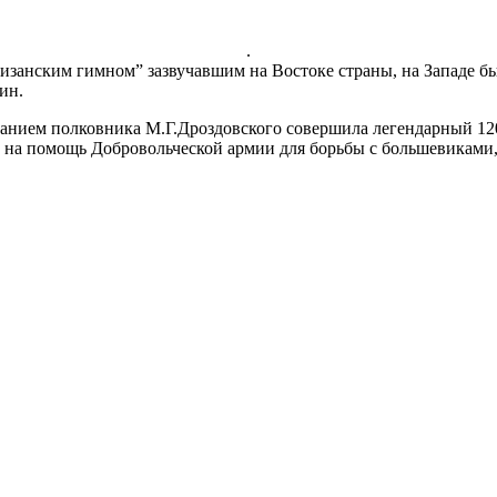
.
изанским гимном” зазвучавшим на Востоке страны, на Западе б
ин.
ванием полковника М.Г.Дроздовского совершила легендарный 12
еша на помощь Добровольческой армии для борьбы с большевика