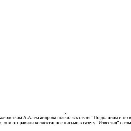
.
уководством А.Александрова появилась песня “По долинам и по в
, они отправили коллективное письмо в газету “Известия” о том