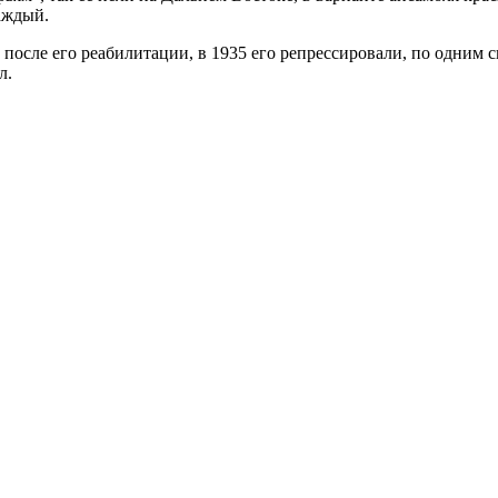
аждый.
после его реабилитации, в 1935 его репрессировали, по одним св
л.