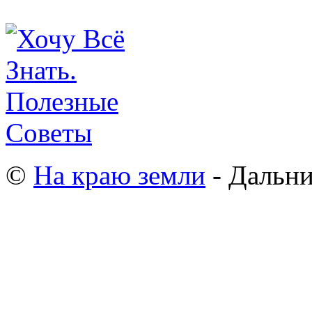
©
На краю земли
- Дальни