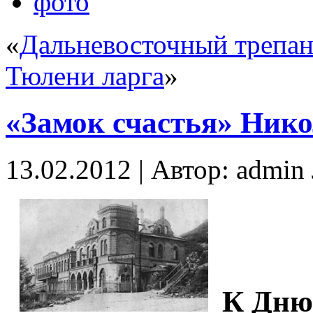
фото
«
Дальневосточный трепан
Тюлени ларга
»
«Замок счастья» Нико
13.02.2012 | Автор: admi
К Дню