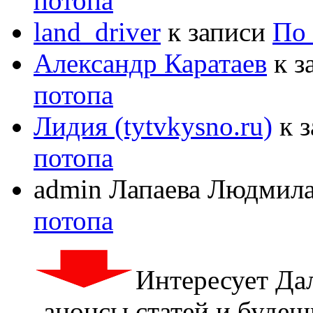
потопа
land_driver
к записи
По 
Александр Каратаев
к з
потопа
Лидия (tytvkysno.ru)
к 
потопа
admin Лапаева Людмил
потопа
Интересует Да
анонсы статей и будешь