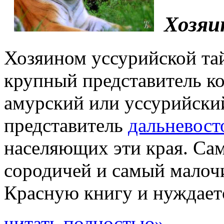
Хозяи
Хозяином уссурийской тай
крупный представитель ко
амурский или уссурийски
представитель
дальневос
населяющих эти края. Са
сородичей и самый малоч
Красную книгу и нуждаетс
читать полностью»