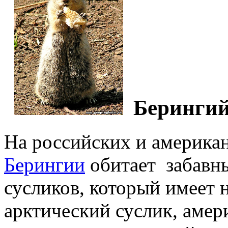
Берингий
На российских и америка
Берингии
обитает забавны
сусликов, который имеет 
арктический суслик, амер