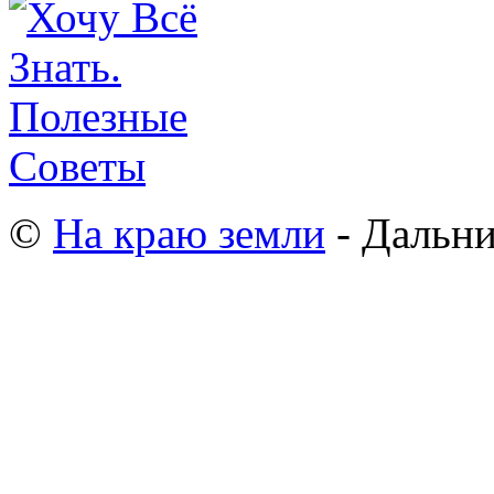
©
На краю земли
- Дальни