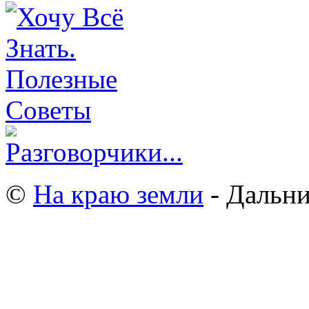
©
На краю земли
- Дальни