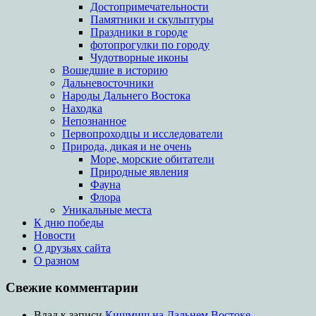
Достопримечательности
Памятники и скульптуры
Праздники в городе
фотопрогулки по городу
Чудотворные иконы
Вошедшие в историю
Дальневосточники
Народы Дальнего Востока
Находка
Непознанное
Первопроходцы и исследователи
Природа, дикая и не очень
Море, морские обитатели
Природные явления
Фауна
Флора
Уникальные места
К дню победы
Новости
О друзьях сайта
О разном
Свежие комментарии
Влад
к записи
Кишмиш на Дальнем Востоке.