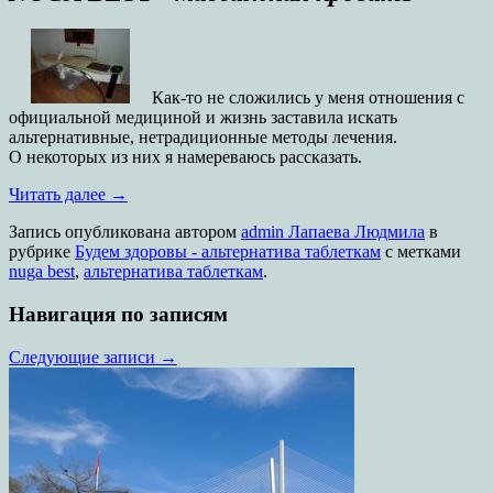
Как-то не сложились у меня отношения с
официальной медициной и жизнь заставила искать
альтернативные, нетрадиционные методы лечения.
О некоторых из них я намереваюсь рассказать.
Читать далее
→
Запись опубликована
автором
admin Лапаева Людмила
в
рубрике
Будем здоровы - альтернатива таблеткам
с метками
nuga best
,
альтернатива таблеткам
.
Навигация по записям
Следующие записи
→