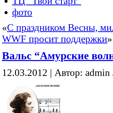
ТЦ “Твой старт”
фото
«
С праздником Весны, м
WWF просит поддержки
»
Вальс “Амурские вол
12.03.2012 | Автор: admi