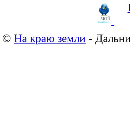
©
На краю земли
- Дальни