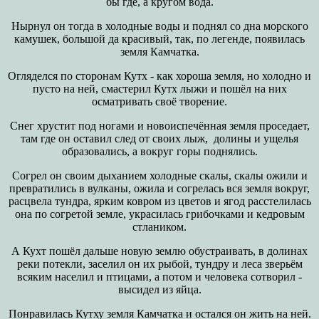
бы где, а кругом вода.
Нырнул он тогда в холодные воды и поднял со дна морского
камушек, большой да красивый, так, по легенде, появилась
земля Камчатка.
Огляделся по сторонам Кутх - как хороша земля, но холодно и
пусто на ней, смастерил Кутх лыжи и пошёл на них
осматривать своё творение.
Снег хрустит под ногами и новоиспечённая земля проседает,
там где он оставил след от своих лыж, долины и ущелья
образовались, а вокруг горы поднялись.
Согрел он своим дыханием холодные скалы, скалы ожили и
превратились в вулканы, ожила и согрелась вся земля вокруг,
расцвела тундра, ярким ковром из цветов и ягод расстелилась
она по согретой земле, украсилась грибочками и кедровым
стлаником.
А Кухт пошёл дальше новую землю обустраивать, в долинах
реки потекли, заселил он их рыбой, тундру и леса зверьём
всяким населил и птицами, а потом и человека сотворил -
высидел из яйца.
Понравилась Кутху земля Камчатка и остался он жить на ней.