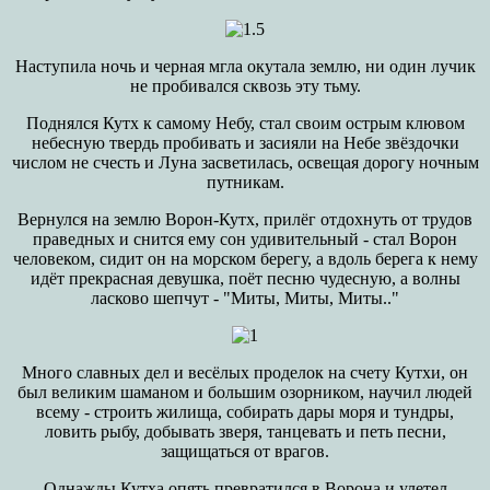
Наступила ночь и черная мгла окутала землю, ни один лучик
не пробивался сквозь эту тьму.
Поднялся Кутх к самому Небу, стал своим острым клювом
небесную твердь пробивать и засияли на Небе звёздочки
числом не счесть и Луна засветилась, освещая дорогу ночным
путникам.
Вернулся на землю Ворон-Кутх, прилёг отдохнуть от трудов
праведных и снится ему сон удивительный - стал Ворон
человеком, сидит он на морском берегу, а вдоль берега к нему
идёт прекрасная девушка, поёт песню чудесную, а волны
ласково шепчут - "Миты, Миты, Миты.."
Много славных дел и весёлых проделок на счету Кутхи, он
был великим шаманом и большим озорником, научил людей
всему - строить жилища, собирать дары моря и тундры,
ловить рыбу, добывать зверя, танцевать и петь песни,
защищаться от врагов.
Однажды Кутха опять превратился в Ворона и улетел