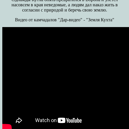
насовсем в края неведомые, а людям дал наказ жить в
согласии с природой и беречь свою землю.
Видео от камчадалов "Дар-видео" - "Земля Кухта"