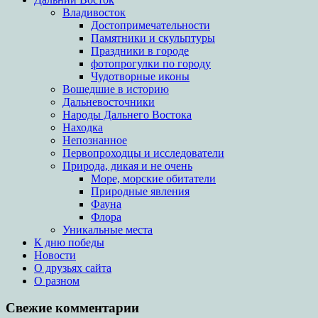
Владивосток
Достопримечательности
Памятники и скульптуры
Праздники в городе
фотопрогулки по городу
Чудотворные иконы
Вошедшие в историю
Дальневосточники
Народы Дальнего Востока
Находка
Непознанное
Первопроходцы и исследователи
Природа, дикая и не очень
Море, морские обитатели
Природные явления
Фауна
Флора
Уникальные места
К дню победы
Новости
О друзьях сайта
О разном
Свежие комментарии