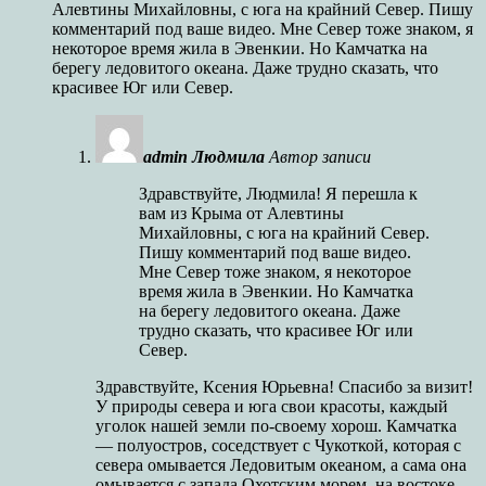
Алевтины Михайловны, с юга на крайний Север. Пишу
комментарий под ваше видео. Мне Север тоже знаком, я
некоторое время жила в Эвенкии. Но Камчатка на
берегу ледовитого океана. Даже трудно сказать, что
красивее Юг или Север.
admin Людмила
Автор записи
Здравствуйте, Людмила! Я перешла к
вам из Крыма от Алевтины
Михайловны, с юга на крайний Север.
Пишу комментарий под ваше видео.
Мне Север тоже знаком, я некоторое
время жила в Эвенкии. Но Камчатка
на берегу ледовитого океана. Даже
трудно сказать, что красивее Юг или
Север.
Здравствуйте, Ксения Юрьевна! Спасибо за визит!
У природы севера и юга свои красоты, каждый
уголок нашей земли по-своему хорош. Камчатка
— полуостров, соседствует с Чукоткой, которая с
севера омывается Ледовитым океаном, а сама она
омывается с запада Охотским морем, на востоке