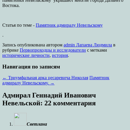
памятники Невельскому украшают многие города Дальнего
Востока.
Статья по теме -
Памятник адмиралу Невельскому
.
Запись опубликована
автором
admin Лапаева Людмила
в
рубрике
Первопроходцы и исследователи
с метками
исторические личности
,
история
.
Навигация по записям
←
Триумфальная арка цесаревича Николая
Памятник
адмиралу Невельскому.
→
Адмирал Геннадий Иванович
Невельской
: 22 комментария
Светлана