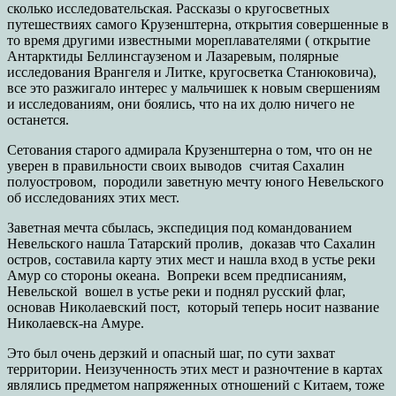
сколько исследовательская. Рассказы о кругосветных
путешествиях самого Крузенштерна, открытия совершенные в
то время другими известными мореплавателями ( открытие
Антарктиды Беллинсгаузеном и Лазаревым, полярные
исследования Врангеля и Литке, кругосветка Станюковича),
все это разжигало интерес у мальчишек к новым свершениям
и исследованиям, они боялись, что на их долю ничего не
останется.
Сетования старого адмирала Крузенштерна о том, что он не
уверен в правильности своих выводов считая Сахалин
полуостровом, породили заветную мечту юного Невельского
об исследованиях этих мест.
Заветная мечта сбылась, экспедиция под командованием
Невельского нашла Татарский пролив, доказав что Сахалин
остров, составила карту этих мест и нашла вход в устье реки
Амур со стороны океана. Вопреки всем предписаниям,
Невельской вошел в устье реки и поднял русский флаг,
основав Николаевский пост, который теперь носит название
Николаевск-на Амуре.
Это был очень дерзкий и опасный шаг, по сути захват
территории. Неизученность этих мест и разночтение в картах
являлись предметом напряженных отношений с Китаем, тоже