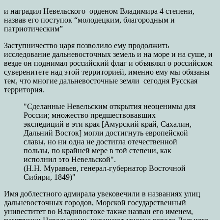
и наградил Невельского орденом Владимира 4 степени,
назвав его поступок “молодецким, благородным и
патриотическим”
Заступничество царя позволило ему продолжить
исследование дальневосточных земель и на море и на суше, и
везде он поднимал российский флаг и объявлял о российском
суверенитете над этой территорией, именно ему мы обязаны
тем, что многие дальневосточные земли сегодня Русская
территория.
"Сделанные Невельским открытия неоценимы для
России; множество предшествовавших
экспедиций в эти края [Амурский край, Сахалин,
Дальний Восток] могли достигнуть европейской
славы, но ни одна не достигла отечественной
пользы, по крайней мере в той степени, как
исполнил это Невельской".
(Н.Н. Муравьев, генерал-губернатор Восточной
Сибири, 1849)"
Имя доблестного адмирала увековечили в названиях улиц
дальневосточных городов, Морской государственный
унивеститет во Владивостоке также назван его именем,