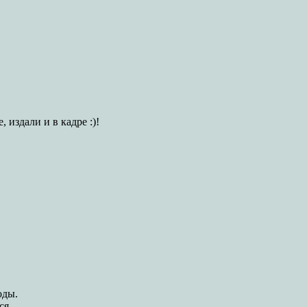
издали и в кадре :)!
оды.
ся.