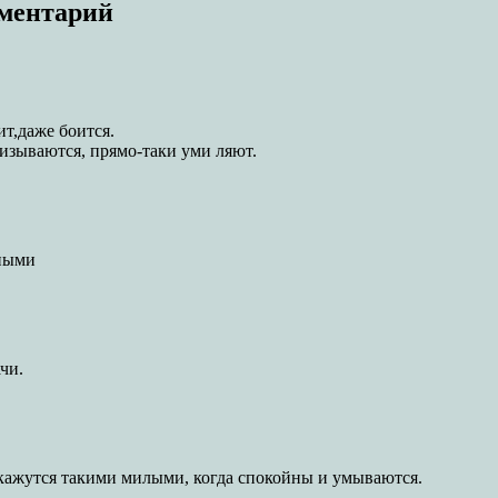
мментарий
ит,даже боится.
изываются, прямо-таки уми ляют.
дными
чи.
кажутся такими милыми, когда спокойны и умываются.