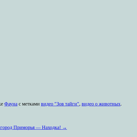
ке
Фауна
с метками
видео "Зов тайги"
,
видео о животных
.
город Приморья — Находка!
→