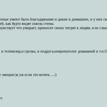
отные умеют быть благодарными и дикие и домашние, и у них св
й, как будто видят сквозь стены.
увствует что умирает, приносит своих тигрят к людям, я не слы
, и телевизор,и грелка, и подруга,невропатолог домашний и т.п
моции:)а уж если это котята….:)
т.