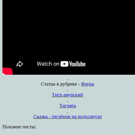
.
Статьи в рубрике -
Фауна
.
Тигр амурский
.
Тигрята
.
Сказка - тигрёнок на подсолнухе
Похожие посты: