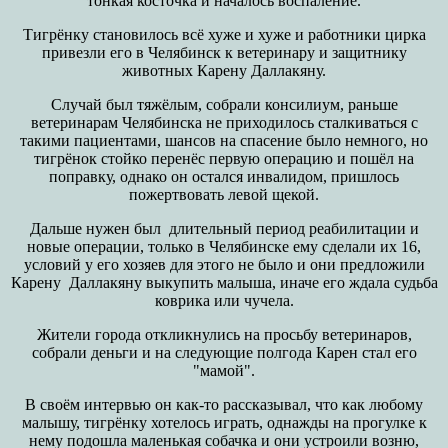
тонкая косточка и началось воспаление.
Тигрёнку становилось всё хуже и хуже и работники цирка
привезли его в Челябинск к ветеринару и защитнику
животных Карену Даллакяну.
Случай был тяжёлым, собрали консилиум, раньше
ветеринарам Челябинска не приходилось сталкиваться с
такими пациентами, шансов на спасение было немного, но
тигрёнок стойко перенёс первую операцию и пошёл на
поправку, однако он остался инвалидом, пришлось
пожертвовать левой щекой.
Дальше нужен был длительный период реабилитации и
новые операции, только в Челябинске ему сделали их 16,
условий у его хозяев для этого не было и они предложили
Карену Даллакяну выкупить малыша, иначе его ждала судьба
коврика или чучела.
Жители города откликнулись на просьбу ветеринаров,
собрали деньги и на следующие полгода Карен стал его
"мамой".
В своём интервью он как-то рассказывал, что как любому
малышу, тигрёнку хотелось играть, однажды на прогулке к
нему подошла маленькая собачка и они устроили возню,