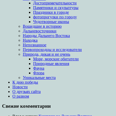
Достопримечательности
Памятники и скульптуры
Праздники в городе
фотопрогулки по городу
Чудотворные иконы
Вошедшие в историю
Дальневосточники
Народы Дальнего Востока
Находка
Непознанное
Первопроходцы и исследователи
Природа, дикая и не очень
Море, морские обитатели
Природные явления
Фауна
Флора
Уникальные места
К дню победы
Новости
О друзьях сайта
О разном
Свежие комментарии