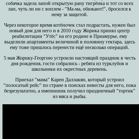
собачка задела лапой открытую рану тигрёнка и тот со всех
лап, чуть ли ни с воплем - "Ма-ма, обижают!", бросился к
нему за защитой.
Через некоторое время котёночек стал подрастать, нужен был
новый дом для него и в 2010 году Жорика принял центр
реабилитации "Утёс" на его родине в Приамурье, ему
выделили апартаменты величиной в половину гектара, здесь
ему тоже пришлось перенести ещё несколько операций.
5 мая Жорику-Георгию устроили настоящий праздник в честь
дня рождения, гости собрались - ребята из турклубов и
школьники их окрестных деревень.
Приехал "мама" Карен Даллакян, который устроил
"полосатый рейс" по стране в поисках невесты для него, пока
безрезультатно, а именинник получил праздничный "тортик"
из мяса и рыбы.