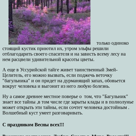
только одиноко
стоящий кустик приютил их, утром эльфы решили
отблагодарить своего спасителя и на зависть всему лесу на
нем расцвели удивительной красоты цветы.
А еще в Уссурийской тайге живет таинственный Змей-
Целитель, его можно вызвать, если поджечь веточку
"багульника" и он придет на дурманящий запах, обовьется
вокруг человека и выгонит из него любую болезнь.
Ну а самое древнее местное поверье о том, что "Багульник"
знает все тайны ,в том числе где зарыты клады и в полнолунье
может открыть эти тайны, если сочтет человека достойным .
Волшебный куст умеет разговаривать.
С праздником Весны всех!!!