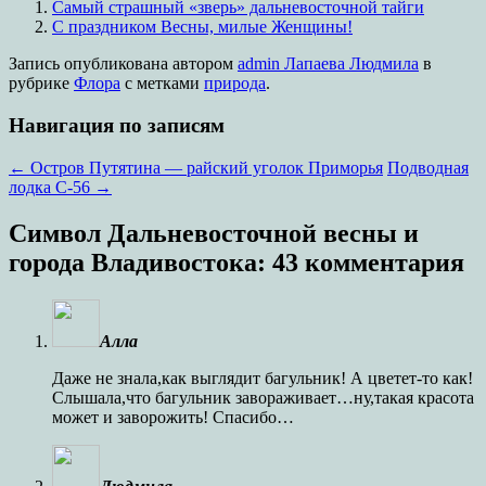
Самый страшный «зверь» дальневосточной тайги
С праздником Весны, милые Женщины!
Запись опубликована
автором
admin Лапаева Людмила
в
рубрике
Флора
с метками
природа
.
Навигация по записям
←
Остров Путятина — райский уголок Приморья
Подводная
лодка С-56
→
Символ Дальневосточной весны и
города Владивостока
: 43 комментария
Алла
Даже не знала,как выглядит багульник! А цветет-то как!
Слышала,что багульник завораживает…ну,такая красота
может и заворожить! Спасибо…