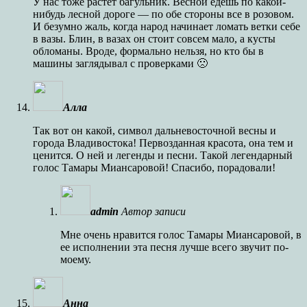
У нас тоже растет багульник. Весной едешь по какой-
нибудь лесной дороге — по обе стороны все в розовом.
И безумно жаль, когда народ начинает ломать ветки себе
в вазы. Блин, в вазах он стоит совсем мало, а кусты
обломаны. Вроде, формально нельзя, но кто бы в
машины заглядывал с проверками 🙁
Алла
Так вот он какой, символ дальневосточной весны и
города Владивостока! Первозданная красота, она тем и
ценится. О ней и легенды и песни. Такой легендарный
голос Тамары Миансаровой! Спасибо, порадовали!
admin
Автор записи
Мне очень нравится голос Тамары Миансаровой, в
ее исполнении эта песня лучше всего звучит по-
моему.
Анна