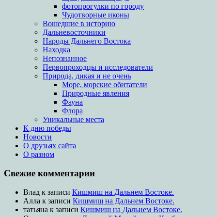
фотопрогулки по городу
Чудотворные иконы
Вошедшие в историю
Дальневосточники
Народы Дальнего Востока
Находка
Непознанное
Первопроходцы и исследователи
Природа, дикая и не очень
Море, морские обитатели
Природные явления
Фауна
Флора
Уникальные места
К дню победы
Новости
О друзьях сайта
О разном
Свежие комментарии
Влад
к записи
Кишмиш на Дальнем Востоке.
Алла
к записи
Кишмиш на Дальнем Востоке.
татьяна
к записи
Кишмиш на Дальнем Востоке.