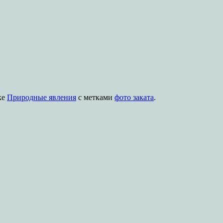
ке
Природные явления
с метками
фото заката
.