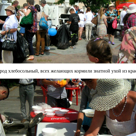
од хлебосольный, всех желающих кормили знатной ухой из кр