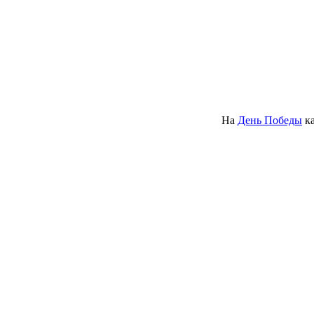
На
День Победы
ка