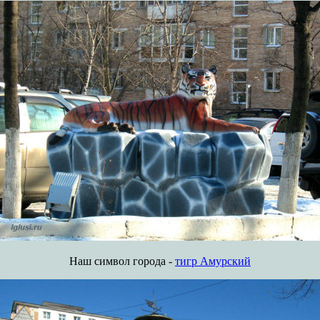
Наш символ города -
тигр Амурский