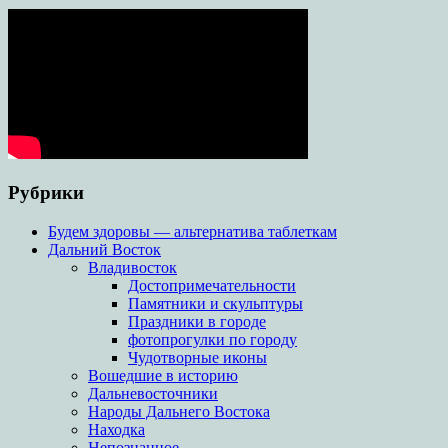
Рубрики
Будем здоровы — альтернатива таблеткам
Дальний Восток
Владивосток
Достопримечательности
Памятники и скульптуры
Праздники в городе
фотопрогулки по городу
Чудотворные иконы
Вошедшие в историю
Дальневосточники
Народы Дальнего Востока
Находка
Непознанное