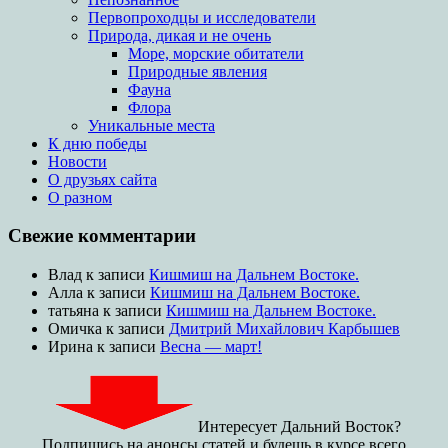
Первопроходцы и исследователи
Природа, дикая и не очень
Море, морские обитатели
Природные явления
Фауна
Флора
Уникальные места
К дню победы
Новости
О друзьях сайта
О разном
Свежие комментарии
Влад
к записи
Кишмиш на Дальнем Востоке.
Алла
к записи
Кишмиш на Дальнем Востоке.
татьяна
к записи
Кишмиш на Дальнем Востоке.
Омичка
к записи
Дмитрий Михайлович Карбышев
Ирина
к записи
Весна — март!
Интересует Дальний Восток?
Подпишись на анонсы статей и будешь в курсе всего