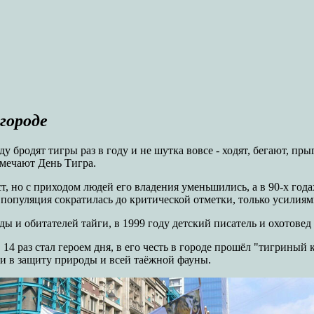
городе
 бродят тигры раз в году и не шутка вовсе - ходят, бегают, пры
тмечают День Тигра.
, но с приходом людей его владения уменьшились, а в 90-х года
популяция сократилась до критической отметки, только усилиям
ы и обитателей тайги, в 1999 году детский писатель и охотове
14 раз стал героем дня, в его честь в городе прошёл "тигриный
ми в защиту природы и всей таёжной фауны.