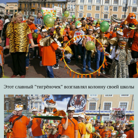
Этот славный "тигрёночек" возглавлял колонну своей школы