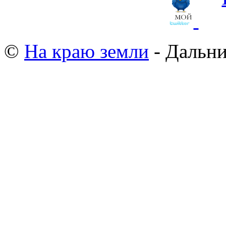
©
На краю земли
- Дальни