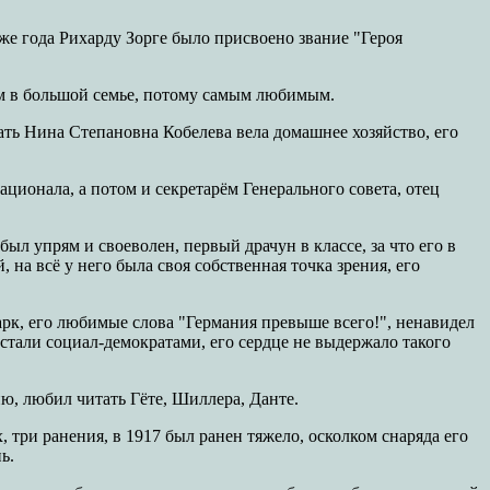
 же года Рихарду Зорге было присвоено звание "Героя
ком в большой семье, потому самым любимым.
ть Нина Степановна Кобелева вела домашнее хозяйство, его
ционала, а потом и секретарём Генерального совета, отец
ыл упрям и своеволен, первый драчун в классе, за что его в
на всё у него была своя собственная точка зрения, его
арк, его любимые слова "Германия превыше всего!", ненавидел
 стали социал-демократами, его сердце не выдержало такого
ю, любил читать Гёте, Шиллера, Данте.
 три ранения, в 1917 был ранен тяжело, осколком снаряда его
ь.