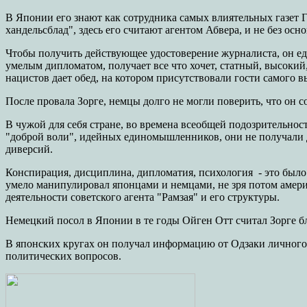
В Японии его знают как сотрудника самых влиятельных газет Г
хандельсблад", здесь его считают агентом Абвера, и не без осн
Чтобы получить действующее удостоверение журналиста, он еде
умелым дипломатом, получает все что хочет, статный, высокий,
нацистов дает обед, на котором присутствовали гости самого вы
После провала Зорге, немцы долго не могли поверить, что он с
В чужой для себя стране, во времена всеобщей подозрительнос
"доброй воли", идейных единомышленников, они не получали д
диверсий.
Конспирация, дисциплина, дипломатия, психология - это было 
умело манипулировал японцами и немцами, не зря потом америк
деятельности советского агента "Рамзая" и его структуры.
Немецкий посол в Японии в те годы Ойген Отт считал Зорге б
В японских кругах он получал информацию от Одзаки личного 
политических вопросов.