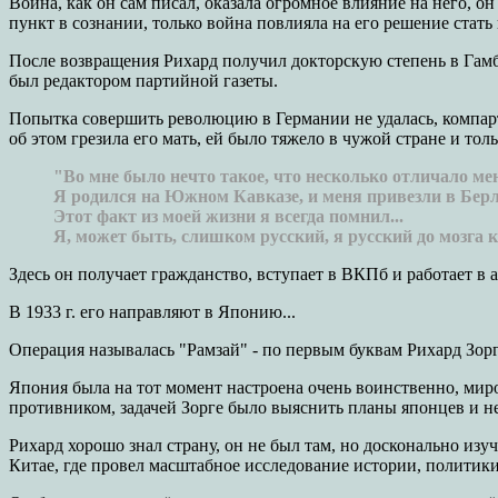
Война, как он сам писал, оказала огромное влияние на него, он
пункт в сознании, только война повлияла на его решение стат
После возвращения Рихард получил докторскую степень в Гамбу
был редактором партийной газеты.
Попытка совершить революцию в Германии не удалась, компарти
об этом грезила его мать, ей было тяжело в чужой стране и тол
"Во мне было нечто такое, что несколько отличало мен
Я родился на Южном Кавказе, и меня привезли в Бер
Этот факт из моей жизни я всегда помнил...
Я, может быть, слишком русский, я русский до мозга ко
Здесь он получает гражданство, вступает в ВКПб и работает в 
В 1933 г. его направляют в Японию...
Операция называлась "Рамзай" - по первым буквам Рихард Зорг
Япония была на тот момент настроена очень воинственно, миро
противником, задачей Зорге было выяснить планы японцев и н
Рихард хорошо знал страну, он не был там, но досконально изуч
Китае, где провел масштабное исследование истории, политик