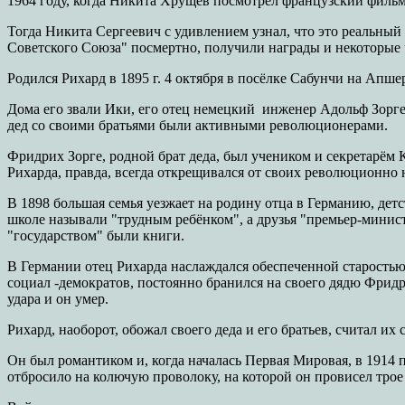
1964 году, когда Никита Хрущёв посмотрел французский фильм
Тогда Никита Сергеевич с удивлением узнал, что это реальный 
Советского Союза" посмертно, получили награды и некоторые 
Родился Рихард в 1895 г. 4 октября в посёлке Сабунчи на Ап
Дома его звали Ики, его отец немецкий инженер Адольф Зорге
дед со своими братьями были активными революционерами.
Фридрих Зорге, родной брат деда, был учеником и секретарём 
Рихарда, правда, всегда открещивался от своих революционно
В 1898 большая семья уезжает на родину отца в Германию, детс
школе называли "трудным ребёнком", а друзья "премьер-министр
"государством" были книги.
В Германии отец Рихарда наслаждался обеспеченной старостью
социал -демократов, постоянно бранился на своего дядю Фридри
удара и он умер.
Рихард, наоборот, обожал своего деда и его братьев, считал 
Он был романтиком и, когда началась Первая Мировая, в 1914 п
отбросило на колючую проволоку, на которой он провисел трое 