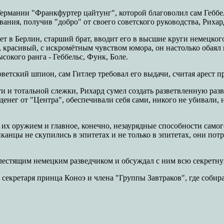
ермании "Франкфуртер цайтунг", которой благоволил сам Геббел
ования, получив "добро" от своего советского руководства, Риха
т в Берлин, старший брат, вводит его в высшие круги немецког
 красивый, с искромётным чувством юмора, он настолько обаял в
сокого ранга - Геббельс, Функ, Боле.
оветский шпион, сам Гитлер требовал его выдачи, считая арест п
ти и тотальной слежки, Рихард сумел создать разветвленную ра
енег от "Центра", обеспечивали себя сами, никого не убивали,
их оружием и главное, конечно, незаурядные способности самог
анцы не скупились в эпитетах и не только в эпитетах, они пот
лестящим немецким разведчиком и обсуждал с ним всю секретну
секретаря принца Коноэ и члена "Группы Завтраков", где соби