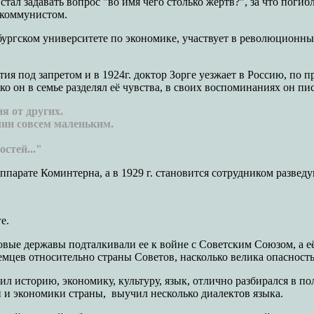
 стал задавать вопрос "во имя чего столько жертв?", за что пог
ь коммунистом.
ргском университете по экономике, участвует в революционных 
я под запретом и в 1924г. доктор Зорге уезжает в Россию, по п
ько он в семье разделял её чувства, в своих воспоминаниях он пис
я от других.
лин совсем маленьким.
стей..."
аппарате Коминтерна, а в 1929 г. становится сотрудником разве
е.
вые державы подталкивали ее к войне с Советским Союзом, а её
емцев относительно страны Советов, насколько велика опасност
ил историю, экономику, культуру, язык, отлично разбирался в по
и и экономики страны, выучил несколько диалектов языка.