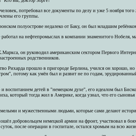
 "Кто вы, доктор Зорге?"
человек, потребовал все документы по делу и уже 5 ноября того
члены его группы.
шеронском полуострове недалеко от Баку, он был младшим ребён
 работал на нефтепромыслах в компании знаменитого Нобеля, ма
К.Маркса, он руководил американским сектором Первого Интерна
 настроенных родственников.
тво Рихарда прошло в пригороде Берлина, учился он хорошо, но б
ом", потому как умён был и развит не по годам, эрудированный, 
 и воспитанием детей в "немецком духе", его идеалом был Бисм
ха, который тогда жил в Америке, когда узнал, что его сыновья
их смелыми и мужественными людьми, которые сами делают истори
ошёл добровольцем немецкой армии на фронт, участвовал в боях,
суток, после операции в госпитале, остался хромым на всю жизн