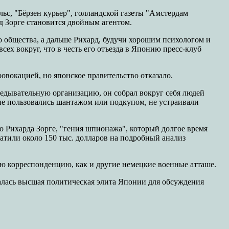
ьс, "Бёрзен курьер", голландской газеты "Амстердам
рд Зорге становится двойным агентом.
о общества, а дальше Рихард, будучи хорошим психологом и
сех вокруг, что в честь его отъезда в Японию пресс-клуб
ровокацией, но японское правительство отказало.
зведывательную организацию, он собрал вокруг себя людей
 не пользовались шантажом или подкупом, не устраивали
о Рихарда Зорге, "гения шпионажа", который долгое время
ратили около 150 тыс. долларов на подробный анализ
ю корреспонденцию, как и другие немецкие военные атташе.
ралась высшая политическая элита Японии для обсуждения