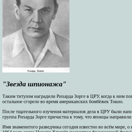
"Звезда шпионажа"
Таким титулом наградили Рихарда Зорге в ЦРУ, когда к ним по
остальное сгорело во время американских бомбёжек Токио.
После тщательного изучения материалов дела в ЦРУ были напис
группа Рихарда Зорге причастна к тому, что японцы направил
Имя знаменитого разведчика сегодня известно во всём мире, о