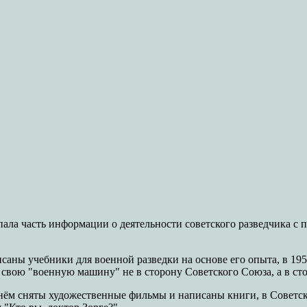
пала часть информации о деятельности советского разведчика с п
аны учебники для военной разведки на основе его опыта, в 195
и свою "военную машину" не в сторону Советского Союза, а в с
 нём сняты художественные фильмы и написаны книги, в Советско