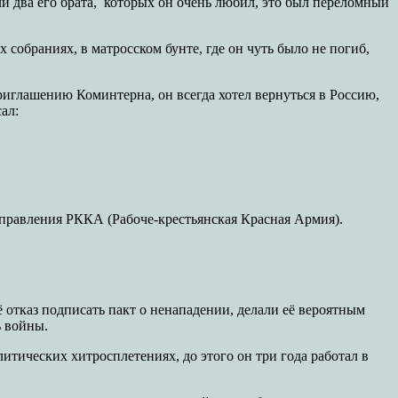
ибли два его брата, которых он очень любил, это был переломный
собраниях, в матросском бунте, где он чуть было не погиб,
риглашению Коминтерна, он всегда хотел вернуться в Россию,
ал:
дуправления РККА (Рабоче-крестьянская Красная Армия).
 отказ подписать пакт о ненападении, делали её вероятным
ь войны.
литических хитросплетениях, до этого он три года работал в