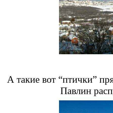
А такие вот “птички” пря
Павлин расп