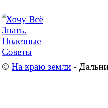
©
На краю земли
- Дальни