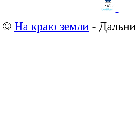
©
На краю земли
- Дальни