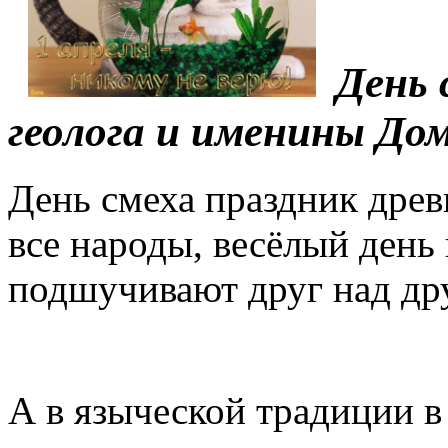
День 
геолога и именины Дом
День смеха праздник древ
все народы, весёлый день
подшучивают друг над др
А в языческой традиции 