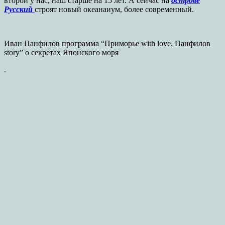
второй у нас, наш старше на 15 лет. А сейчас на
острове
Русский
строят новый океанаиум, более современный.
Иван Панфилов программа “Приморье with love. Панфилов
story” о секретах Японского моря
.