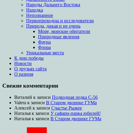
Народы Дальнего Востока
Находка
Непознанное
Первопроходцы и исследователи
Природа, дикая и не очень
Море, морские обитатели
Природные явления
Фауна
Флора
Уникальные места
К дню победы
Новости
О друзьях сайта
О разном
Свежие комментарии
Виталий
к записи
Подводная лодка С-56
Valera
к записи
В Старом дворике ГУМа
Алексей
к записи
Счастье Рыжее
Наталья
к записи
У сафари-парка юбилей!
Наталья
к записи
В Старом дворике ГУМа