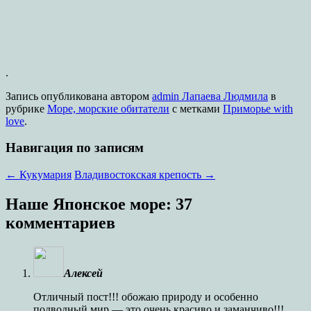
.
Запись опубликована
автором
admin Лапаева Людмила
в
рубрике
Море, морские обитатели
с метками
Приморье with
love
.
Навигация по записям
←
Кукумария
Владивостокская крепость
→
Наше Японское море
: 37
комментариев
Алексей
Отличный пост!!! обожаю природу и особенно
подводный мир — это очень красиво и заманчиво!!!