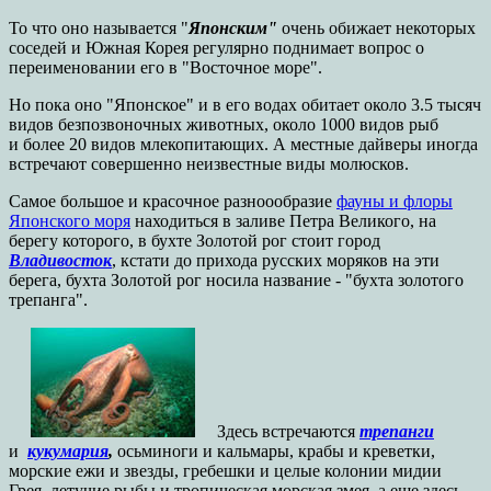
То что оно называется "
Японским"
очень обижает некоторых
соседей и Южная Корея регулярно поднимает вопрос о
переименовании его в "Восточное море".
Но пока оно "Японское" и в его водах обитает около 3.5 тысяч
видов безпозвоночных животных, около 1000 видов рыб
и более 20 видов млекопитающих. А местные дайверы иногда
встречают совершенно неизвестные виды молюсков.
Самое большое и красочное разноообразие
фауны и флоры
Японского моря
находиться в заливе Петра Великого, на
берегу которого, в бухте Золотой рог стоит город
Владивосток
, кстати до прихода русских моряков на эти
берега, бухта Золотой рог носила название - "бухта золотого
трепанга".
Здесь встречаются
трепанги
и
кукумария
,
осьминоги и кальмары, крабы и креветки,
морские ежи и звезды, гребешки и целые колонии мидии
Грея, летучие рыбы и тропическая морская змея, а еще здесь