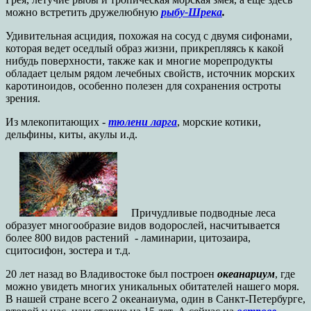
можно встретить дружелюбную
рыбу-Шрека
.
Удивительная асцидия, похожая на сосуд с двумя сифонами,
которая ведет оседлый образ жизни, прикрепляясь к какой
нибудь поверхности, также как и многие морепродукты
обладает целым рядом лечебных свойств, источник морских
каротиноидов, особенно полезен для сохранения остроты
зрения.
Из млекопитающих -
тюлени ларга
, морские котики,
дельфины, киты, акулы и.д.
Причудливые подводные леса
образует многообразие видов водорослей, насчитывается
более 800 видов растений - ламинарии, цитозаира,
сцитосифон, зостера и т.д.
20 лет назад во Владивостоке был построен
океанариум
, где
можно увидеть многих уникальных обитателей нашего моря.
В нашей стране всего 2 океанаиума, один в Санкт-Петербурге,