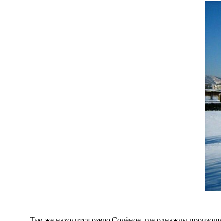
Там же находится озеро Солёное, где однажды произош