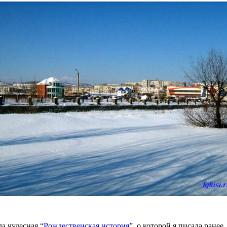
ла чудесная
“Рождественская история”
, о которой я писала ранее