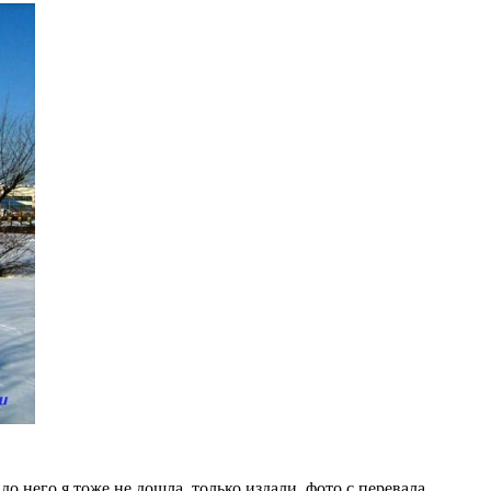
, до него я тоже не дошла, только издали, фото с перевала