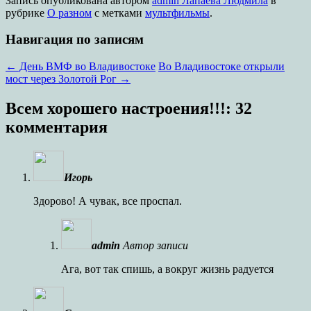
Запись опубликована
автором
admin Лапаева Людмила
в
рубрике
О разном
с метками
мультфильмы
.
Навигация по записям
←
День ВМФ во Владивостоке
Во Владивостоке открыли
мост через Золотой Рог
→
Всем хорошего настроения!!!
: 32
комментария
Игорь
Здорово! А чувак, все проспал.
admin
Автор записи
Ага, вот так спишь, а вокруг жизнь радуется