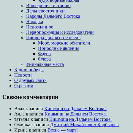
Чудотворные иконы
Вошедшие в историю
Дальневосточники
Народы Дальнего Востока
Находка
Непознанное
Первопроходцы и исследователи
Природа, дикая и не очень
Море, морские обитатели
Природные явления
Фауна
Флора
Уникальные места
К дню победы
Новости
О друзьях сайта
О разном
Свежие комментарии
Влад
к записи
Кишмиш на Дальнем Востоке.
Алла
к записи
Кишмиш на Дальнем Востоке.
татьяна
к записи
Кишмиш на Дальнем Востоке.
Омичка
к записи
Дмитрий Михайлович Карбышев
Ирина
к записи
Весна — март!