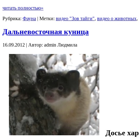
читать полностью»
Рубрика:
Фауна
| Метки:
видео "Зов тайги"
,
видео о животных
,
Дальневосточная куница
16.09.2012 | Автор: admin Людмила
Досье ха