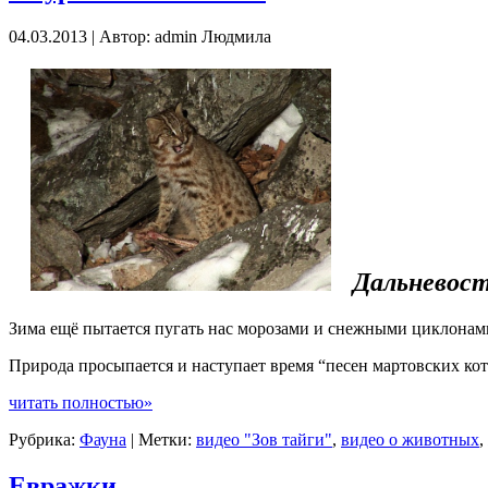
04.03.2013 | Автор: admin Людмила
Дальневос
Зима ещё пытается пугать нас морозами и снежными циклонами,
Природа просыпается и наступает время “песен мартовских кот
читать полностью»
Рубрика:
Фауна
| Метки:
видео "Зов тайги"
,
видео о животных
,
Евражки