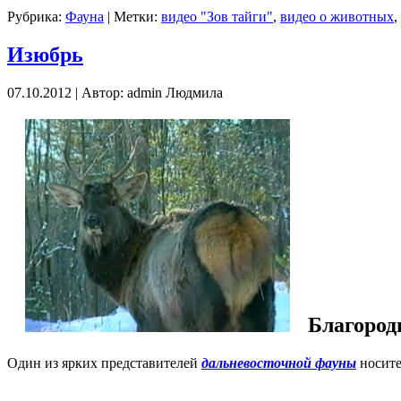
Рубрика:
Фауна
| Метки:
видео "Зов тайги"
,
видео о животных
,
Изюбрь
07.10.2012 | Автор: admin Людмила
Благород
Один из ярких представителей
дальневосточной фауны
носите