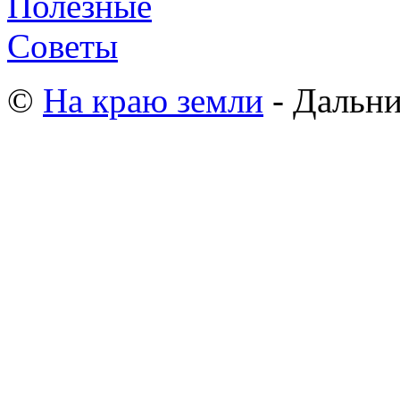
©
На краю земли
- Дальни