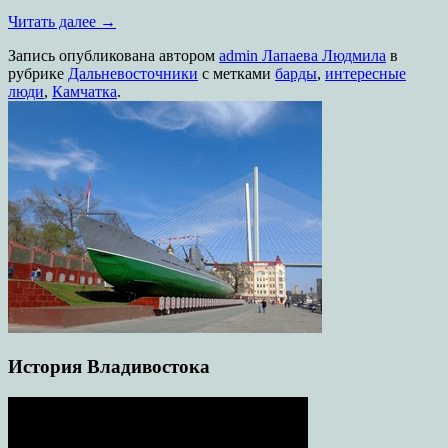
Читать далее
→
Запись опубликована
автором
admin Лапаева Людмила
в
рубрике
Дальневосточники
с метками
барды
,
интересные
люди
,
Камчатка
.
История Владивостока