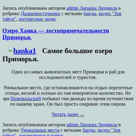
Запись опубликована
автором
admin Лапаева Людмила
в
рубрике
Дальневосточники
с метками
барды
,
видео "Зов
тайги"
,
интересные люди
.
Озеро Ханка — достопримечательности
Приморья.
Самое большое озеро
Приморья.
Одно из самых живописных мест Приморья и рай для
исследователей и туристов.
Уникальное место, где останавливаются на отдых перелетные
птицы, весной и осенью их там невероятное количество. Не
зря
Пржевальский
побывал там дважды во время путешествия
по нашему краю. Он был просто очарован этим озером.
Читать далее
→
Запись опубликована
автором
admin Лапаева Людмила
в
рубрике
Уникальные места
с метками
барды
,
видео "Зов
тайги"
,
заповедники и парки
.