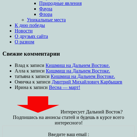
Природные явления
Фауна
Флора
Уникальные места
К дню победы
Новости
О друзьях сайта
О разном
Свежие комментарии
Влад
к записи
Кишмиш на Дальнем Востоке.
Алла
к записи
Кишмиш на Дальнем Востоке.
татьяна
к записи
Кишмиш на Дальнем Востоке.
Омичка
к записи
Дмитрий Михайлович Карбышев
Ирина
к записи
Весна — март!
Интересует Дальний Восток?
Подпишись на анонсы статей и будешь в курсе всего
интересного!
Введите ваш email :