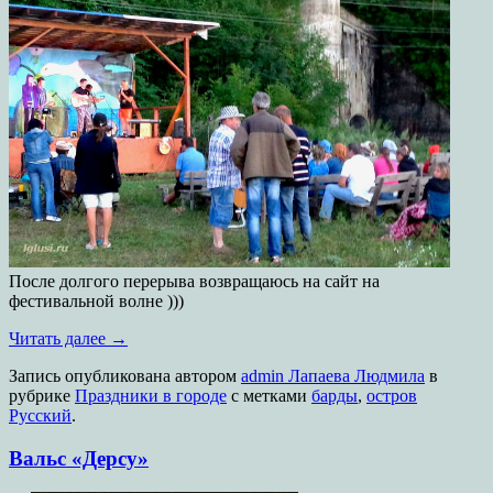
После долгого перерыва возвращаюсь на сайт на
фестивальной волне )))
Читать далее
→
Запись опубликована
автором
admin Лапаева Людмила
в
рубрике
Праздники в городе
с метками
барды
,
остров
Русский
.
Вальс «Дерсу»