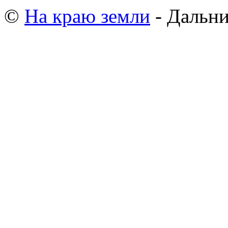
©
На краю земли
- Дальни