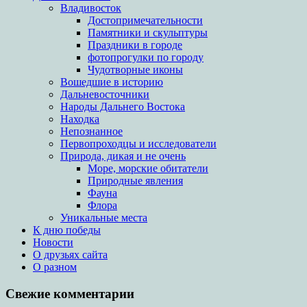
Владивосток
Достопримечательности
Памятники и скульптуры
Праздники в городе
фотопрогулки по городу
Чудотворные иконы
Вошедшие в историю
Дальневосточники
Народы Дальнего Востока
Находка
Непознанное
Первопроходцы и исследователи
Природа, дикая и не очень
Море, морские обитатели
Природные явления
Фауна
Флора
Уникальные места
К дню победы
Новости
О друзьях сайта
О разном
Свежие комментарии