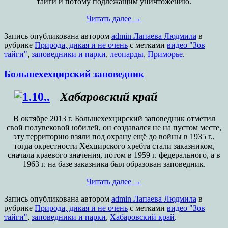
тайги и потому подлежащим уничтожению.
Читать далее
→
Запись опубликована
автором
admin Лапаева Людмила
в
рубрике
Природа, дикая и не очень
с метками
видео "Зов
тайги"
,
заповедники и парки
,
леопарды
,
Приморье
.
Большехехцирский заповедник
Хабаровский край
В октябре 2013 г. Большехехцирский заповедник отметил
свой полувековой юбилей, он создавался не на пустом месте,
эту территорию взяли под охрану ещё до войны в 1935 г.,
тогда окрестности Хехцирского хребта стали заказником,
сначала краевого значения, потом в 1959 г. федерального, а в
1963 г. на базе заказника был образован заповедник.
Читать далее
→
Запись опубликована
автором
admin Лапаева Людмила
в
рубрике
Природа, дикая и не очень
с метками
видео "Зов
тайги"
,
заповедники и парки
,
Хабаровский край
.