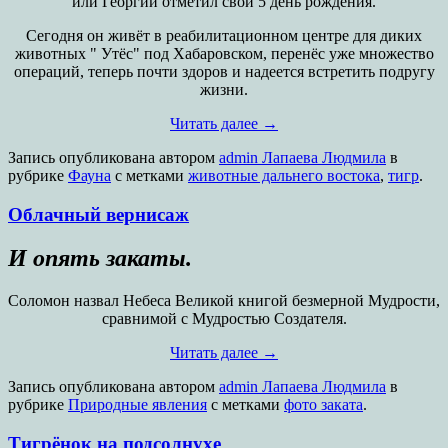
или Георгий отметил свой 5 день рождения.
Сегодня он живёт в реабилитационном центре для диких
животных " Утёс" под Хабаровском, перенёс уже множество
операций, теперь почти здоров и надеется встретить подругу
жизни.
Читать далее
→
Запись опубликована
автором
admin Лапаева Людмила
в
рубрике
Фауна
с метками
животные дальнего востока
,
тигр
.
Облачный вернисаж
И опять закаты.
Соломон назвал Небеса Великой книгой безмерной Мудрости,
сравнимой с Мудростью Создателя.
Читать далее
→
Запись опубликована
автором
admin Лапаева Людмила
в
рубрике
Природные явления
с метками
фото заката
.
Тигрёнок на подсолнухе