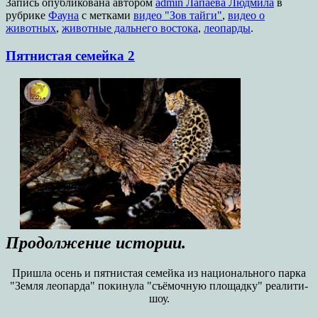
Запись опубликована
автором
admin Лапаева Людмила
в
рубрике
Фауна
с метками
видео "Зов тайги"
,
видео о
животных
,
животные дальнего востока
,
леопарды
.
Пятнистая семейка 2
Продолжение истории.
Пришла осень и пятнистая семейка из национального парка
"Земля леопарда" покинула "съёмочную площадку" реалити-
шоу.