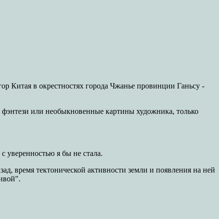
гор Китая в окрестностях города Чжанье провинции Ганьсу -
р фэнтези или необыкновенные картины художника, только
с уверенностью я бы не стала.
азад, время тектонической активности земли и появления на ней
ивой".