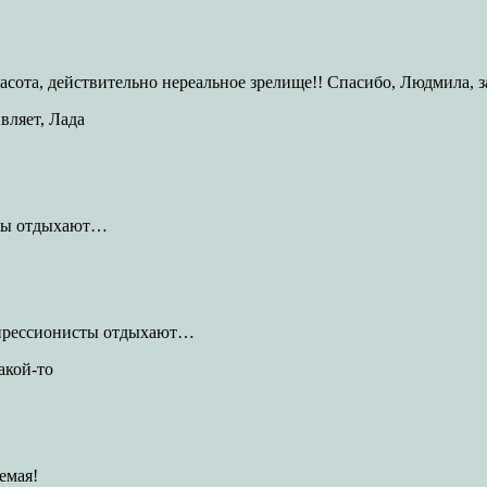
асота, действительно нереальное зрелище!! Спасибо, Людмила, 
вляет, Лада
исты отдыхают…
кспрессионисты отдыхают…
акой-то
емая!