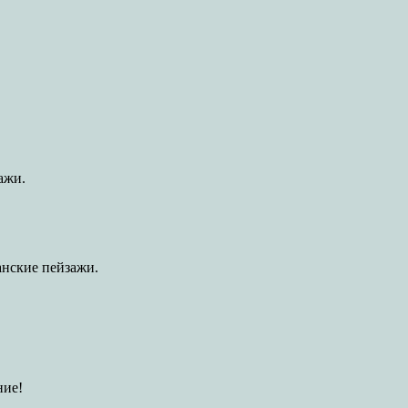
ажи.
ианские пейзажи.
ние!