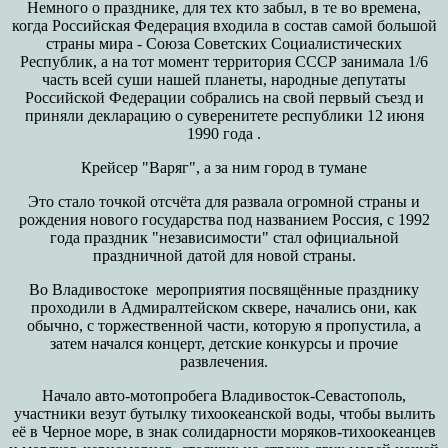
Немного о празднике, для тех кто забыл, в те во времена,
когда Российская Федерация входила в состав самой большой
страны мира - Союза Советских Социалистических
Республик, а на тот момент территория СССР занимала 1/6
часть всей суши нашей планеты, народные депутаты
Российской Федерации собрались на свой первый съезд и
приняли декларацию о суверенитете республики 12 июня
1990 года .
Крейсер "Варяг", а за ним город в тумане
Это стало точкой отсчёта для развала огромной страны и
рождения нового государства под названием Россия, с 1992
года праздник "независимости" стал официальной
праздничной датой для новой страны.
Во Владивостоке мероприятия посвящённые празднику
проходили в Адмиралтейском сквере, начались они, как
обычно, с торжественной части, которую я пропустила, а
затем начался концерт, детские конкурсы и прочие
развлечения.
Начало авто-мотопробега Владивосток-Севастополь,
участники везут бутылку тихоокеанской воды, чтобы вылить
её в Черное море, в знак солидарности моряков-тихоокеанцев