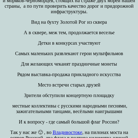
и моряков-черноморцев, стоящих на страже двух морей нашей
страны, а по пути проверить качество дорог и придорожной
инфраструктуры.
Вид на бухту Золотой Рог из сквера
А в сквере, меж тем, продолжается веселье
Детки в конкурсах участвуют
Самых маленьких развлекают герои мультфильмов
Для желающих чеканят праздничные монеты
Рядом выставка-продажа прикладного искусства
Место встречи старых друзей
Зрители обступили концертную площадку
местные коллективы с русскими народными песнями,
зажигательными танцами, весёлыми наигрышами
И к вопросу - где самый большой флаг России?
Так у нас же 🙂 , во
Владивостоке
, на пилонах моста на
остров Русский, два флага в полтора километра длиной