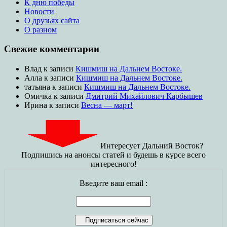
К дню победы
Новости
О друзьях сайта
О разном
Свежие комментарии
Влад
к записи
Кишмиш на Дальнем Востоке.
Алла
к записи
Кишмиш на Дальнем Востоке.
татьяна
к записи
Кишмиш на Дальнем Востоке.
Омичка
к записи
Дмитрий Михайлович Карбышев
Ирина
к записи
Весна — март!
Интересует Дальний Восток?
Подпишись на анонсы статей и будешь в курсе всего
интересного!
Введите ваш email :