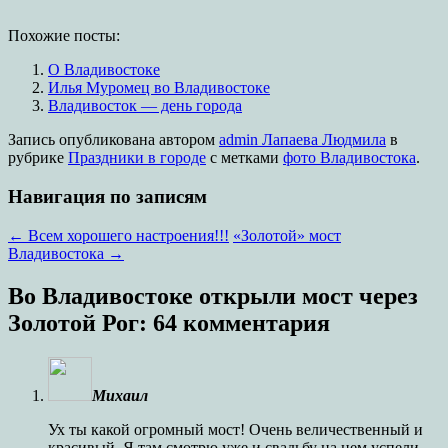
Похожие посты:
О Владивостоке
Илья Муромец во Владивостоке
Владивосток — день города
Запись опубликована
автором
admin Лапаева Людмила
в
рубрике
Праздники в городе
с метками
фото Владивостока
.
Навигация по записям
←
Всем хорошего настроения!!!
«Золотой» мост
Владивостока
→
Во Владивостоке открыли мост через
Золотой Рог
: 64 комментария
Михаил
Ух ты какой огромный мост! Очень величественный и
красивый. Я там смотрю уже и свадьбу на нем успели