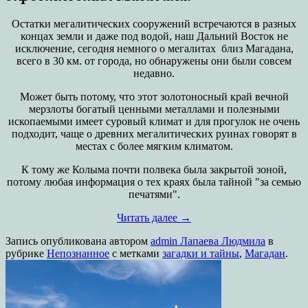
Остатки мегалитических сооружений встречаются в разных
концах земли и даже под водой, наш Дальний Восток не
исключение, сегодня немного о мегалитах близ Магадана,
всего в 30 км. от города, но обнаружены они были совсем
недавно.
Может быть потому, что этот золотоносный край вечной
мерзлоты богатый ценными металлами и полезными
ископаемыми имеет суровый климат и для прогулок не очень
подходит, чаще о древних мегалитических руинах говорят в
местах с более мягким климатом.
К тому же Колыма почти полвека была закрытой зоной,
потому любая информация о тех краях была тайной "за семью
печатями".
Читать далее
→
Запись опубликована
автором
admin Лапаева Людмила
в
рубрике
Непознанное
с метками
загадки и тайны
,
Магадан
.