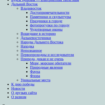
Дальний Восток
Владивосток
Достопримечательности
Памятники и скульптуры
Праздники в городе
фотопрогулки по городу
Чудотворные иконы
Вошедшие в историю
Дальневосточники
Народы Дальнего Востока
Находка
Непознанное
Первопроходцы и исследователи
Природа, дикая и не очень
Море, морские обитатели
Природные явления
Фауна
Флора
Уникальные места
К дню победы
Новости
О друзьях сайта
О разном