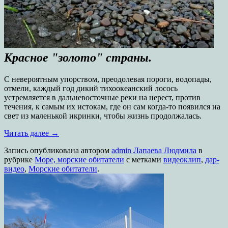
Красное "золото" страны.
С невероятным упорством, преодолевая пороги, водопады,
отмели, каждый год дикий тихоокеанский лосось
устремляется в дальневосточные реки на нерест, против
течения, к самым их истокам, где он сам когда-то появился на
свет из маленькой икринки, чтобы жизнь продолжалась.
Читать далее
→
Запись опубликована
автором
admin Лапаева Людмила
в
рубрике
Море, морские обитатели
с метками
видеоклип
,
дар-
видео
,
Морские обитатели
.